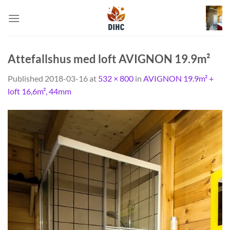
Skip
to
content
Attefallshus med loft AVIGNON 19.9m²
Published
2018-03-16
at
532 × 800
in
AVIGNON 19.9m² +
loft 16,6m², 44mm