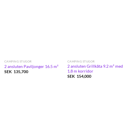
CAMPING STUGOR
CAMPING STUGOR
2 ansluten Grillkåta 9.2 m² med
2 ansluten Paviljonger 16.5 m²
1.8 m korridor
SEK
135,700
SEK
154,000