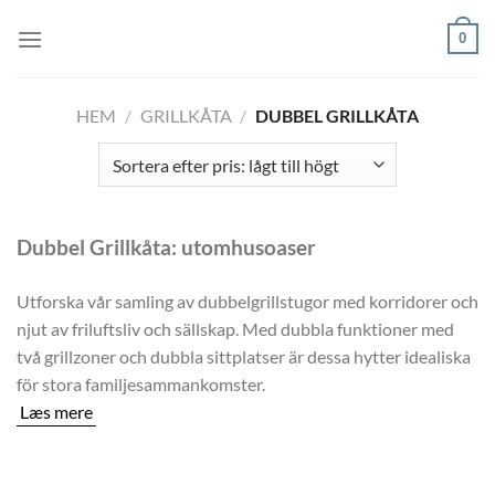
Skip
0
to
content
HEM
/
GRILLKÅTA
/
DUBBEL GRILLKÅTA
Dubbel Grillkåta: utomhusoaser
Utforska vår samling av dubbelgrillstugor med korridorer och
njut av friluftsliv och sällskap. Med dubbla funktioner med
två grillzoner och dubbla sittplatser är dessa hytter idealiska
för stora familjesammankomster.
Læs mere