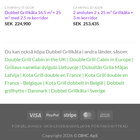
CAMPING STUGOR
CAMPING STUGOR
Dubbel Grillkåta 16.5 m²+ 25
2 ansluten 2 x 25 m² Grillkåta +
m² med 2.5 m korridor
3 m korridor
SEK
224,900
SEK
253,435
Du kan också köpa Dubbel Grillkåta i andra länder, såsom:
Double Grill Cabin in the UK
|
Double Grill Cabin in Europe
|
Griliaus nameliai dvigubi Lietuvoje
|
Dubultās Grila Mājas
Latvija
|
Kota Grill double en France
|
Kota Grill double en
France - Belgique
|
Kota Grill dobbelt in België
|
Dobbelt
grillhytte i Danmark
|
Dubbel Grillkåta i Sverige
FÖRSÄLJNINGS- OCH LEVERANSVILLKOR FÖR FAVORITTRÄD
Copyright 2026 ©
DIHC ApS