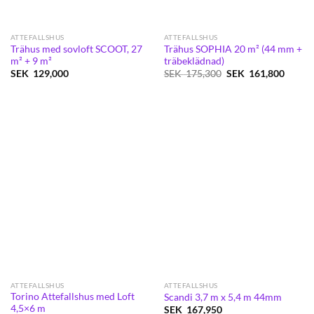
ATTEFALLSHUS
ATTEFALLSHUS
Trähus med sovloft SCOOT, 27
Trähus SOPHIA 20 m² (44 mm +
m² + 9 m²
träbeklädnad)
Det
Det
SEK
129,000
SEK
175,300
SEK
161,800
ursprungliga
nuvar
priset
priset
var:
är:
SEK
SEK
175,300.
161,80
ATTEFALLSHUS
ATTEFALLSHUS
Torino Attefallshus med Loft
Scandi 3,7 m x 5,4 m 44mm
4,5×6 m
SEK
167,950