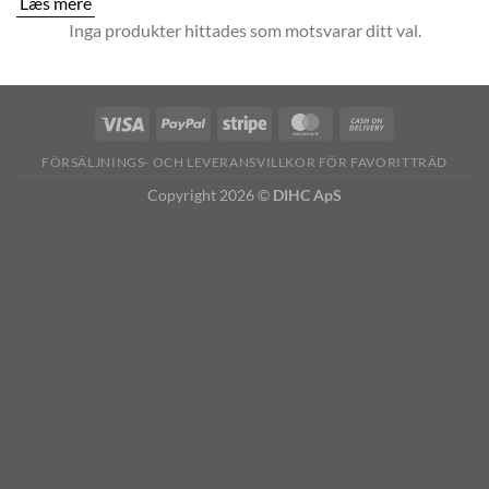
Læs mere
Inga produkter hittades som motsvarar ditt val.
FÖRSÄLJNINGS- OCH LEVERANSVILLKOR FÖR FAVORITTRÄD
Copyright 2026 ©
DIHC ApS