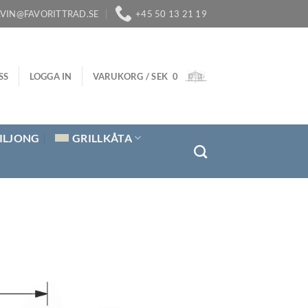
LVIN@FAVORITTRAD.SE
+45 50 13 21 19
SS
LOGGA IN
VARUKORG /
SEK
0
ILJONG
GRILLKÅTA