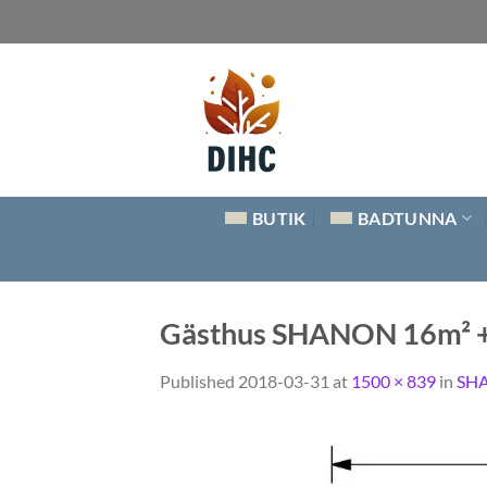
Skip
to
content
BUTIK
BADTUNNA
Gästhus SHANON 16m² + 
Published
2018-03-31
at
1500 × 839
in
SHA