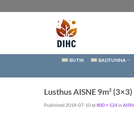
Skip
to
content
BUTIK
BADTUNNA
Lusthus AISNE 9m² (3×3
Published
2018-07-10
at
800 × 524
in
AISN