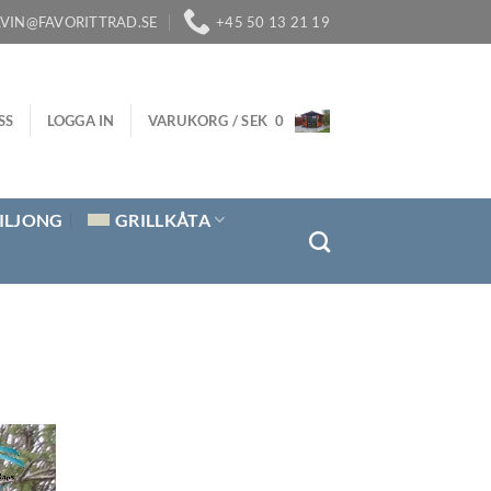
LVIN@FAVORITTRAD.SE
+45 50 13 21 19
SS
LOGGA IN
VARUKORG /
SEK
0
ILJONG
GRILLKÅTA