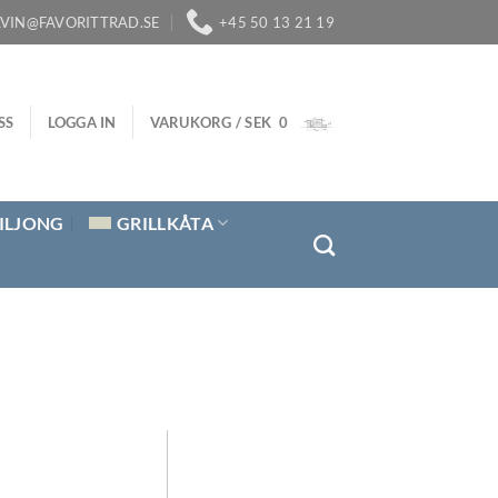
LVIN@FAVORITTRAD.SE
+45 50 13 21 19
SS
LOGGA IN
VARUKORG /
SEK
0
ILJONG
GRILLKÅTA