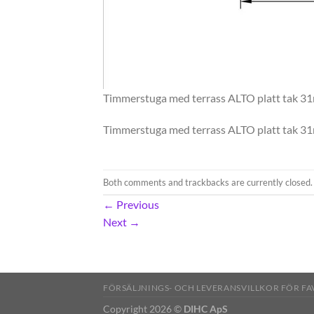
Timmerstuga med terrass ALTO platt tak 3
Timmerstuga med terrass ALTO platt tak 3
Both comments and trackbacks are currently closed.
←
Previous
Next
→
FÖRSÄLJNINGS- OCH LEVERANSVILLKOR FÖR F
Copyright 2026 ©
DIHC ApS