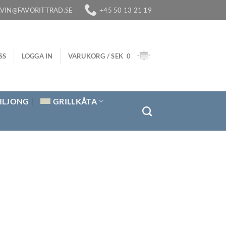
LVIN@FAVORITTRAD.SE
+45 50 13 21 19
SS
LOGGA IN
VARUKORG /
SEK
0
ILJONG
GRILLKÅTA