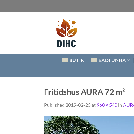
Skip
to
content
BUTIK
BADTUNNA
Fritidshus AURA 72 m²
Published
2019-02-25
at
960 × 540
in
AURA