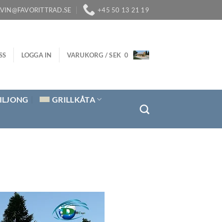
LVIN@FAVORITTRAD.SE
+45 50 13 21 19
SS
LOGGA IN
VARUKORG /
SEK
0
ILJONG
GRILLKÅTA