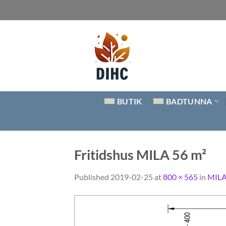
Skip
to
content
BUTIK
BADTUNNA
Fritidshus MILA 56 m²
Published
2019-02-25
at
800 × 565
in
MILA