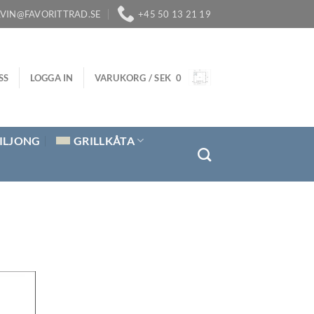
LVIN@FAVORITTRAD.SE
+45 50 13 21 19
SS
LOGGA IN
VARUKORG /
SEK
0
ILJONG
GRILLKÅTA