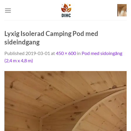
Skip
to
content
Lyxig Isolerad Camping Pod med
sideindgang
Published
2019-03-01
at
450 × 600
in
Pod med sidoingång
(2,4 m x 4,8 m)