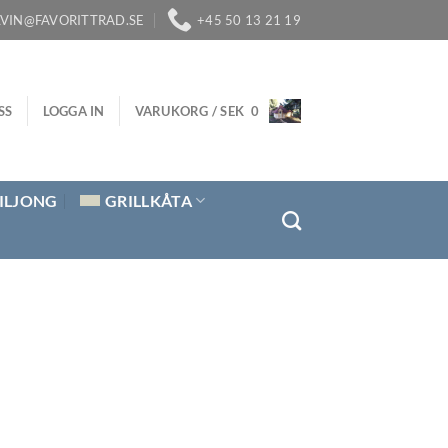
LVIN@FAVORITTRAD.SE
+45 50 13 21 19
SS
LOGGA IN
VARUKORG /
SEK
0
ILJONG
GRILLKÅTA