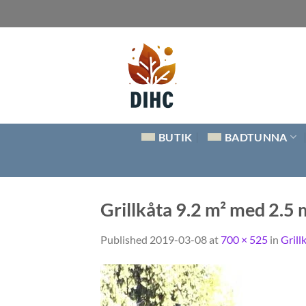
Skip
to
content
BUTIK
BADTUNNA
Grillkåta 9.2 m² med 2.5 
Published
2019-03-08
at
700 × 525
in
Grill