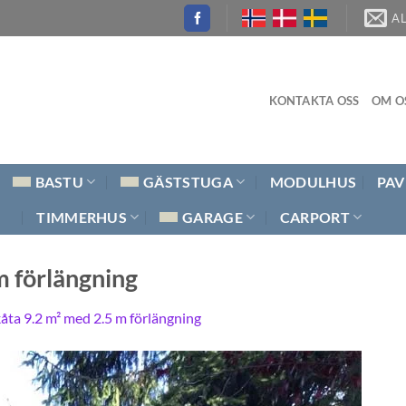
A
KONTAKTA OSS
OM O
BASTU
GÄSTSTUGA
MODULHUS
PAV
TIMMERHUS
GARAGE
CARPORT
m förlängning
kåta 9.2 m² med 2.5 m förlängning