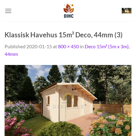
Skip
to
content
Klassisk Havehus 15m² Deco, 44mm (3)
Published
2020-01-15
at
800 × 450
in
Deco 15m² (5m x 3m),
44mm