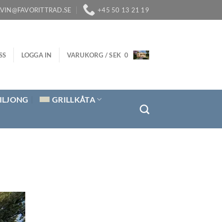
LVIN@FAVORITTRAD.SE
+45 50 13 21 19
SS
LOGGA IN
VARUKORG /
SEK
0
ILJONG
GRILLKÅTA