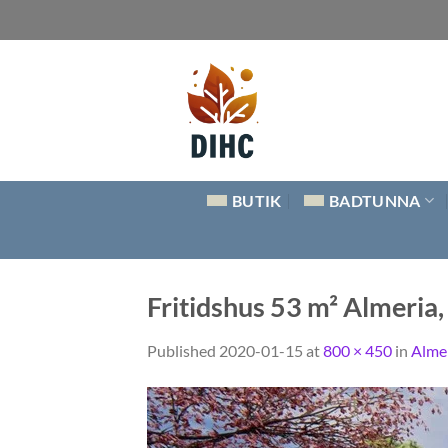
Skip
to
content
BUTIK
BADTUNNA
Fritidshus 53 m² Almeria
Published
2020-01-15
at
800 × 450
in
Alme