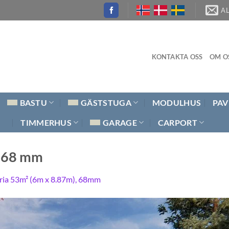
A
KONTAKTA OSS
OM O
BASTU
GÄSTSTUGA
MODULHUS
PAV
TIMMERHUS
GARAGE
CARPORT
, 68 mm
ria 53m² (6m x 8.87m), 68mm