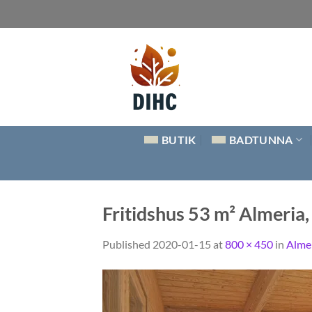
Skip
to
content
BUTIK
BADTUNNA
Fritidshus 53 m² Almeria
Published
2020-01-15
at
800 × 450
in
Alme