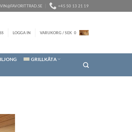
LVIN@FAVORITTRAD.SE
+45 50 13 21 19
SS
LOGGA IN
VARUKORG /
SEK
0
ILJONG
GRILLKÅTA