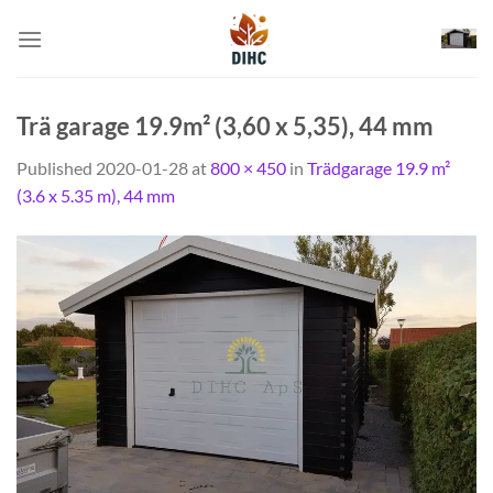
Skip
to
content
Trä garage 19.9m² (3,60 x 5,35), 44 mm
Published
2020-01-28
at
800 × 450
in
Trädgarage 19.9 m²
(3.6 x 5.35 m), 44 mm