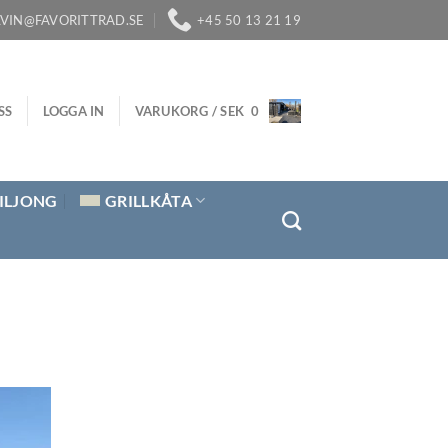
LVIN@FAVORITTRAD.SE
+45 50 13 21 19
SS
LOGGA IN
VARUKORG /
SEK
0
ILJONG
GRILLKÅTA