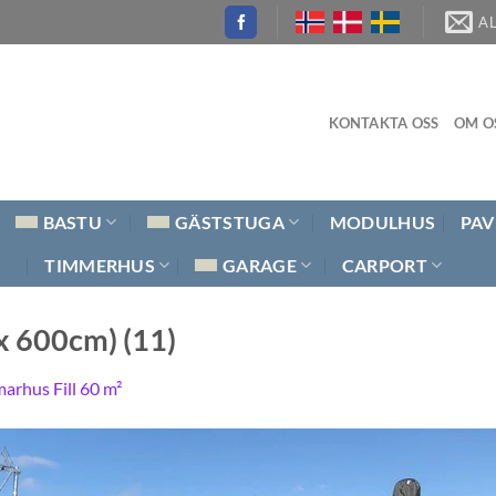
A
KONTAKTA OSS
OM O
BASTU
GÄSTSTUGA
MODULHUS
PAV
TIMMERHUS
GARAGE
CARPORT
x 600cm) (11)
rhus Fill 60 m²