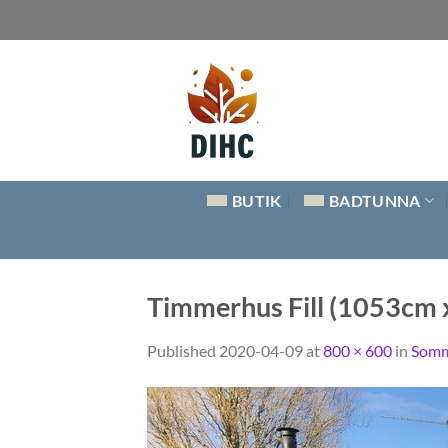
Skip
to
content
BUTIK
BADTUNNA
Timmerhus Fill (1053cm 
Published
2020-04-09
at
800 × 600
in
Somma