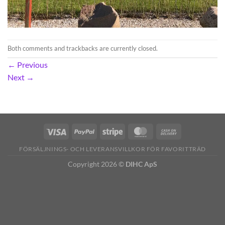
Both comments and trackbacks are currently closed.
←
Previous
Next
→
FÖRSÄLJNINGS- OCH LEVERANSVILLKOR FÖR FAVORITTRÄD
Copyright 2026 ©
DIHC ApS