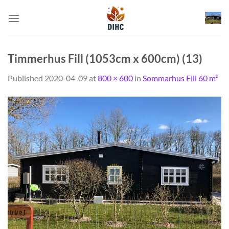
Skip
to
content
Timmerhus Fill (1053cm x 600cm) (13)
Published
2020-04-09
at
800 × 600
in
Sommarhus Fill 60 m²