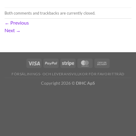
Both comments and trackbacks are currently closed.
←
Previous
Next
→
FÖRSÄLJNINGS- OCH LEVERANSVILLKOR FÖR FAVORITTRÄD
Copyright 2026 ©
DIHC ApS