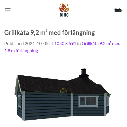
Skip
to
content
Grillkåta 9,2 m² med förlängning
Published
2021-10-05
at
1050 × 591
in
Grillkåta 9.2 m² med
1.8 m förlängning