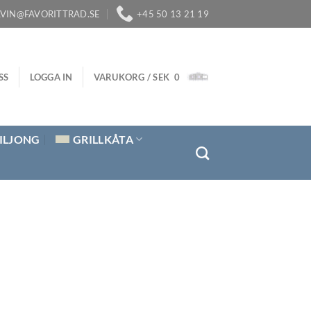
LVIN@FAVORITTRAD.SE
+45 50 13 21 19
SS
LOGGA IN
VARUKORG /
SEK
0
ILJONG
GRILLKÅTA