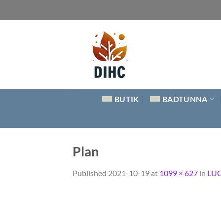
Skip
to
content
BUTIK
BADTUNNA
Plan
Published
2021-10-19
at
1099 × 627
in
LUCY