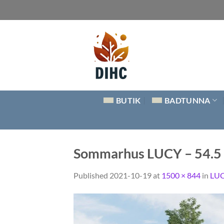
Skip
to
content
BUTIK
BADTUNNA
Sommarhus LUCY – 54.5 m
Published
2021-10-19
at
1500 × 844
in
LUCY