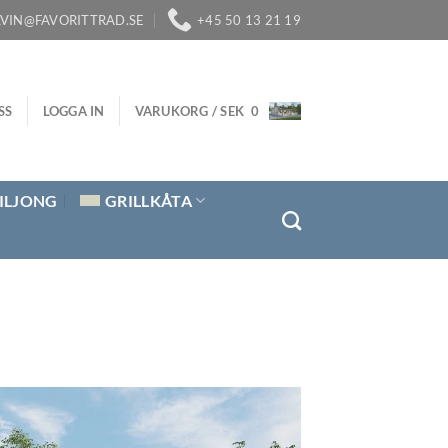
LVIN@FAVORITTRAD.SE
+45 50 13 21 19
SS
LOGGA IN
VARUKORG /
SEK
0
ILJONG
GRILLKÅTA