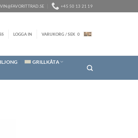
LVIN@FAVORITTRAD.SE
+45 50 13 21 19
SS
LOGGA IN
VARUKORG /
SEK
0
ILJONG
GRILLKÅTA