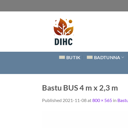
Skip
to
content
BUTIK
BADTUNNA
Bastu BUS 4 m x 2,3 m
Published
2021-11-08
at
800 × 565
in
Bast