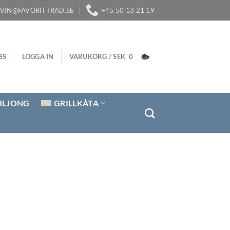
LVIN@FAVORITTRAD.SE
+45 50 13 21 19
SS
LOGGA IN
VARUKORG /
SEK
0
ILJONG
GRILLKÅTA