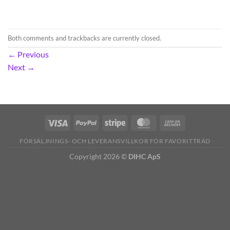
Both comments and trackbacks are currently closed.
←
Previous
Next
→
FÖRSÄLJNINGS- OCH LEVERANSVILLKOR FÖR FAVORITTRÄD
Copyright 2026 ©
DIHC ApS