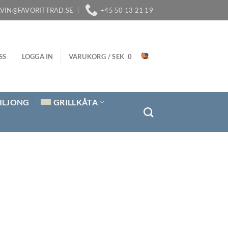
LVIN@FAVORITTRAD.SE
+45 50 13 21 19
SS
LOGGA IN
VARUKORG /
SEK
0
ILJONG
GRILLKÅTA