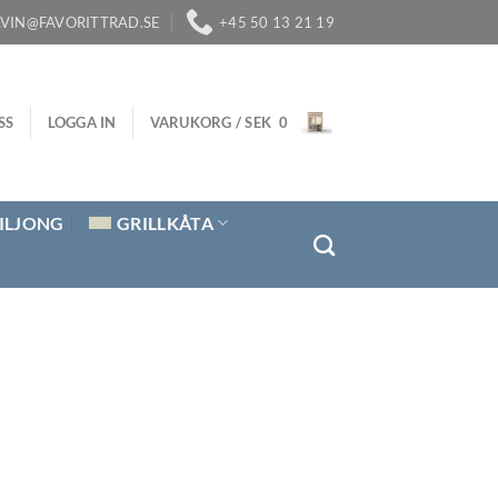
LVIN@FAVORITTRAD.SE
+45 50 13 21 19
SS
LOGGA IN
VARUKORG /
SEK
0
ILJONG
GRILLKÅTA