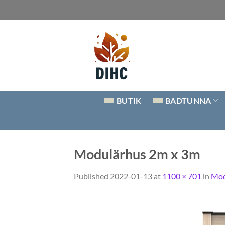
Skip
to
content
BUTIK
BADTUNNA
Modulärhus 2m x 3m
Published
2022-01-13
at
1100 × 701
in
Mod