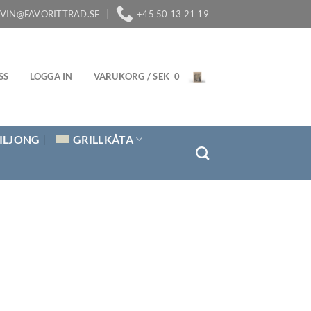
LVIN@FAVORITTRAD.SE
+45 50 13 21 19
SS
LOGGA IN
VARUKORG /
SEK
0
ILJONG
GRILLKÅTA