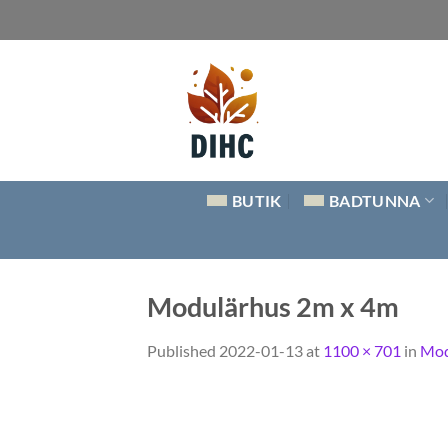
Skip
to
content
BUTIK
BADTUNNA
Modulärhus 2m x 4m
Published
2022-01-13
at
1100 × 701
in
Mod