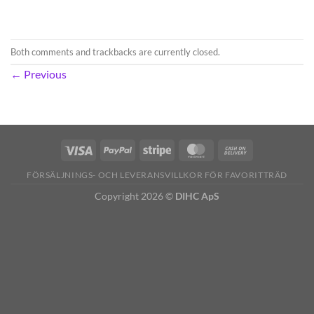
Both comments and trackbacks are currently closed.
←
Previous
FÖRSÄLJNINGS- OCH LEVERANSVILLKOR FÖR FAVORITTRÄD
Copyright 2026 ©
DIHC ApS