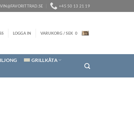
LVIN@FAVORITTRAD.SE
+45 50 13 21 19
SS
LOGGA IN
VARUKORG /
SEK
0
ILJONG
GRILLKÅTA