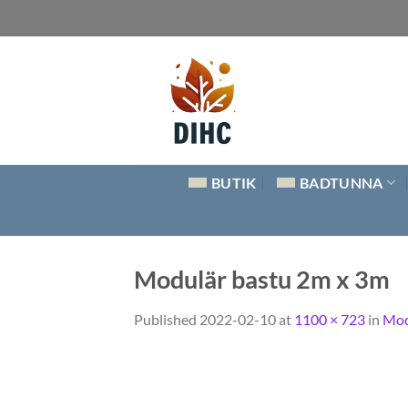
Skip
to
content
BUTIK
BADTUNNA
Modulär bastu 2m x 3m
Published
2022-02-10
at
1100 × 723
in
Mod