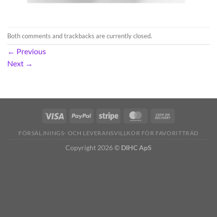
Both comments and trackbacks are currently closed.
←
Previous
Next
→
FÖRSÄLJNINGS- OCH LEVERANSVILLKOR FÖR FAVORITTRÄD
Copyright 2026 ©
DIHC ApS