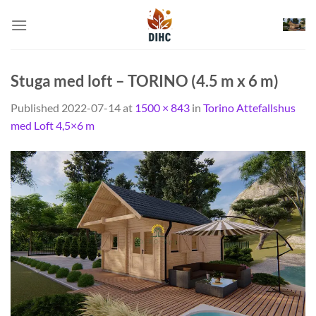
Skip
to
content
Stuga med loft – TORINO (4.5 m x 6 m)
Published
2022-07-14
at
1500 × 843
in
Torino Attefallshus
med Loft 4,5×6 m