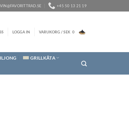
LVIN@FAVORITTRAD.SE
+45 50 13 21 19
SS
LOGGA IN
VARUKORG /
SEK
0
ILJONG
GRILLKÅTA