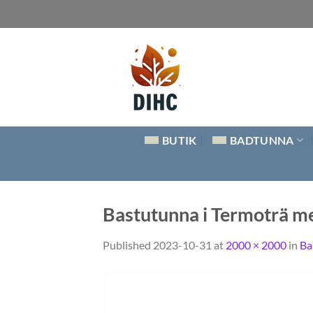
Skip
to
content
BUTIK
BADTUNNA
Bastutunna i Termoträ me
Published
2023-10-31
at
2000 × 2000
in
Ba