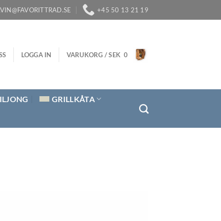
LVIN@FAVORITTRAD.SE
+45 50 13 21 19
SS
LOGGA IN
VARUKORG /
SEK
0
ILJONG
GRILLKÅTA