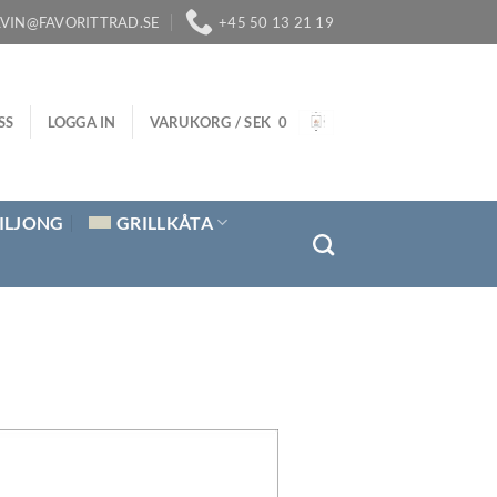
LVIN@FAVORITTRAD.SE
+45 50 13 21 19
SS
LOGGA IN
VARUKORG /
SEK
0
ILJONG
GRILLKÅTA