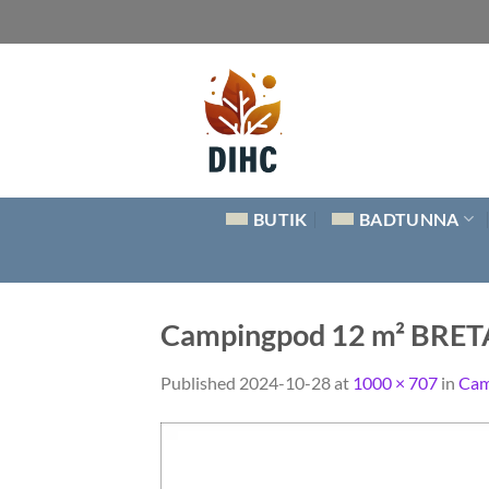
Skip
to
content
BUTIK
BADTUNNA
Campingpod 12 m² BRET
Published
2024-10-28
at
1000 × 707
in
Cam