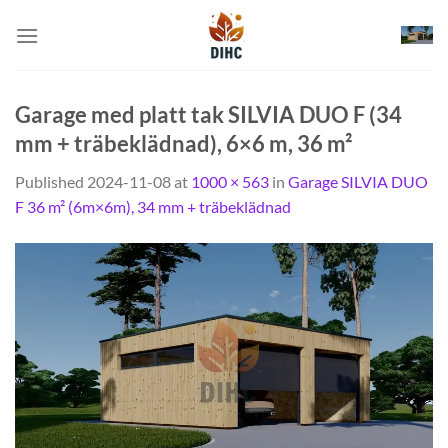
Skip
to
content
Garage med platt tak SILVIA DUO F (34
mm + träbeklädnad), 6×6 m, 36 m²
Published
2024-11-08
at
1000 × 563
in
Garage SILVIA DUO
F 36 m² (6m×6m), 34 mm + träbeklädnad