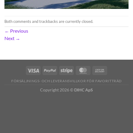
Both comments and trackbacks are currently closed.
←
Previous
Next
→
FÖRSÄLJNINGS- OCH LEVERANSVILLKOR FÖR FAVORITTRÄD
Copyright 2026 ©
DIHC ApS