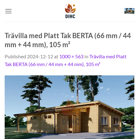
Skip
to
content
Trävilla med Platt Tak BERTA (66 mm / 44
mm + 44 mm), 105 m²
Published
2024-12-12
at
1000 × 563
in
Trävilla med Platt
Tak BERTA (66 mm / 44 mm + 44 mm), 105 m²