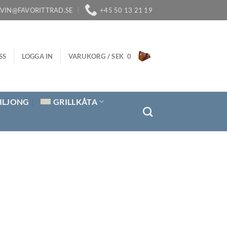
LVIN@FAVORITTRAD.SE
+45 50 13 21 19
SS
LOGGA IN
VARUKORG /
SEK
0
ILJONG
GRILLKÅTA