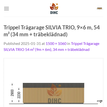
Skip
to
content
Trippel Trägarage SILVIA TRIO, 9×6 m, 54
m² (34 mm + träbeklädnad)
Published
2025-01-31
at
1500 × 1060
in
Trippel Trägarage
SILVIA TRIO 54 m² (9m × 6m), 34 mm + träbeklädnad