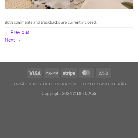
Both comments and trackbacks are currently closed.
←
Previous
Next
→
FÖRSÄLJNINGS- OCH LEVERANSVILLKOR FÖR FAVORITTRÄD
Copyright 2026 ©
DIHC ApS