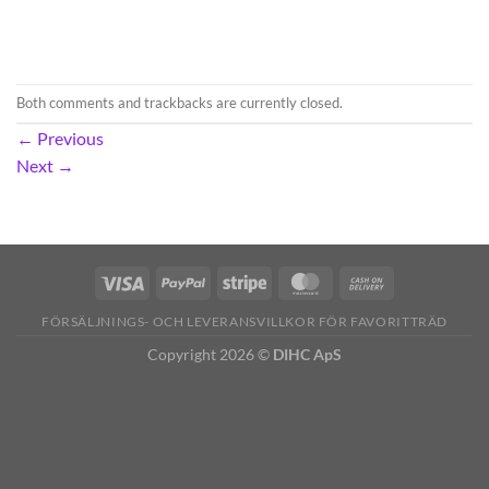
Both comments and trackbacks are currently closed.
←
Previous
Next
→
FÖRSÄLJNINGS- OCH LEVERANSVILLKOR FÖR FAVORITTRÄD
Copyright 2026 ©
DIHC ApS