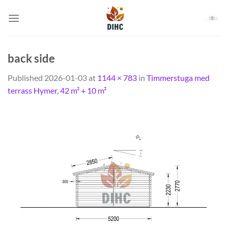
Skip
to
content
back side
Published
2026-01-03
at
1144 × 783
in
Timmerstuga med
terrass Hymer, 42 m² + 10 m²