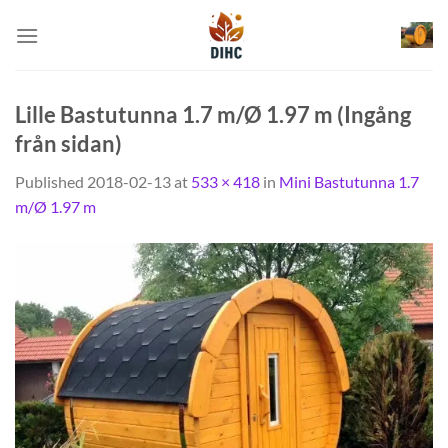
Skip
to
content
Lille Bastutunna 1.7 m/Ø 1.97 m (Ingång
från sidan)
Published
2018-02-13
at
533 × 418
in
Mini Bastutunna 1.7
m/Ø 1.97 m