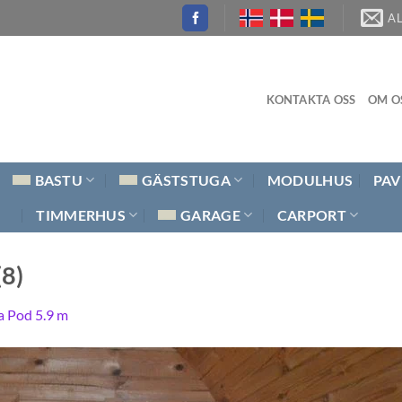
A
KONTAKTA OSS
OM O
BASTU
GÄSTSTUGA
MODULHUS
PAV
TIMMERHUS
GARAGE
CARPORT
(8)
a Pod 5.9 m