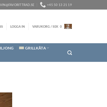
LVIN@FAVORITTRAD.SE
+45 50 13 21 19
SS
LOGGA IN
VARUKORG /
SEK
0
ILJONG
GRILLKÅTA