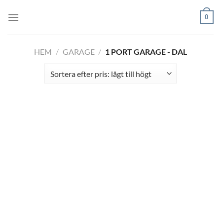
Skip
0
to
content
HEM
/
GARAGE
/
1 PORT GARAGE - DAL