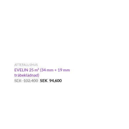
ATTEFALLSHUS
EVELIN 25 m² (34 mm + 19 mm
träbeklädnad)
Det
Det
SEK
102,400
SEK
94,600
ursprungliga
nuvarande
priset
priset
var:
är:
SEK
SEK
102,400.
94,600.