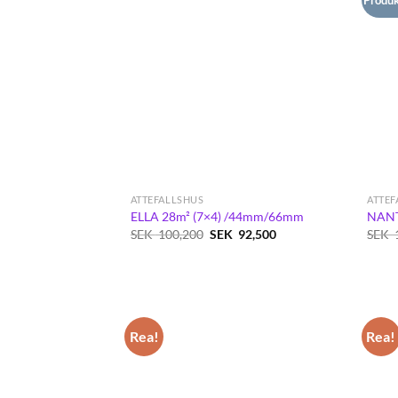
ATTEFALLSHUS
ATTEF
ELLA 28m² (7×4) /44mm/66mm
NANT
Det
Det
SEK
100,200
SEK
92,500
SEK
ursprungliga
nuvarande
priset
priset
var:
är:
SEK
SEK
100,200.
92,500.
Rea!
Rea!