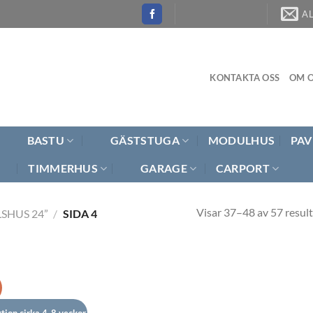
A
KONTAKTA OSS
OM O
BASTU
GÄSTSTUGA
MODULHUS
PAV
TIMMERHUS
GARAGE
CARPORT
Visar 37–48 av 57 result
SHUS 24”
/
SIDA 4
tion cirka 4-8 veckor