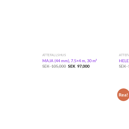
ATTEFALLSHUS
ATTEF
MAJA (44 mm), 7.5×4 m, 30 m²
HELEN
Det
Det
SEK
105,000
SEK
97,000
SEK
ursprungliga
nuvarande
priset
priset
var:
är:
SEK
SEK
105,000.
97,000.
Rea!