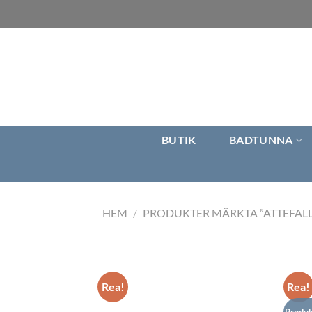
Skip
to
content
BUTIK
BADTUNNA
HEM
/
PRODUKTER MÄRKTA ”ATTEFALL
Rea!
Rea!
Produk