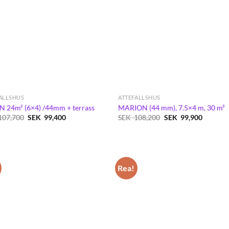
ALLSHUS
ATTEFALLSHUS
 24m² (6×4) /44mm + terrass
MARION (44 mm), 7.5×4 m, 30 m²
Det
Det
Det
Det
107,700
SEK
99,400
SEK
108,200
SEK
99,900
ursprungliga
nuvarande
ursprungliga
nuvaran
priset
priset
priset
priset
var:
är:
var:
är:
SEK
SEK
SEK
SEK
107,700.
99,400.
108,200.
99,900.
Rea!