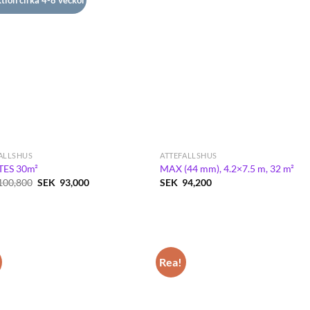
ALLSHUS
ATTEFALLSHUS
ES 30m²
MAX (44 mm), 4.2×7.5 m, 32 m²
Det
Det
100,800
SEK
93,000
SEK
94,200
ursprungliga
nuvarande
priset
priset
var:
är:
SEK
SEK
100,800.
93,000.
Rea!