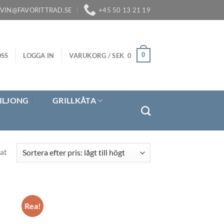
LVIN@FAVORITTRAD.SE
+45 50 13 21 19
0
SS
LOGGA IN
VARUKORG /
SEK
0
ILJONG
GRILLKÅTA
Sorterade
at
efter
pris:
lågt
till
Rea!
högt