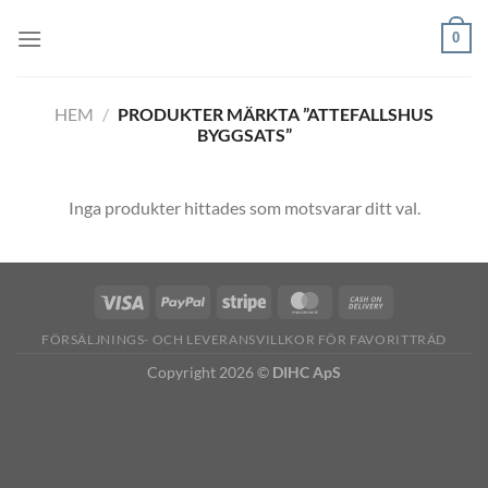
Skip
0
to
content
HEM
/
PRODUKTER MÄRKTA ”ATTEFALLSHUS
BYGGSATS”
Inga produkter hittades som motsvarar ditt val.
FÖRSÄLJNINGS- OCH LEVERANSVILLKOR FÖR FAVORITTRÄD
Copyright 2026 ©
DIHC ApS