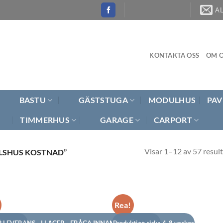
A
KONTAKTA OSS
OM O
BASTU
GÄSTSTUGA
MODULHUS
PAV
TIMMERHUS
GARAGE
CARPORT
Visar 1–12 av 57 result
LSHUS KOSTNAD”
Rea!
ÄLLNING.
 LEVERANS - I LAGER - FRÅGA INNAN BESTÄLLNING.
Produktion cirka 4-8 veckor