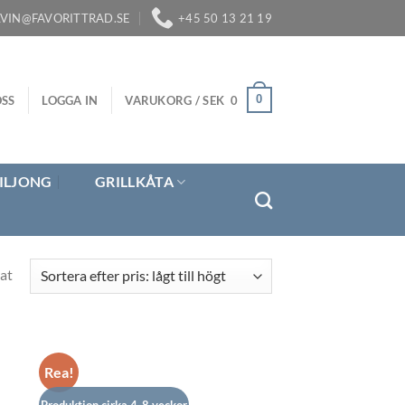
LVIN@FAVORITTRAD.SE
+45 50 13 21 19
0
SS
LOGGA IN
VARUKORG /
SEK
0
ILJONG
GRILLKÅTA
Sorterade
at
efter
pris:
lågt
till
Rea!
högt
Produktion cirka 4-8 veckor