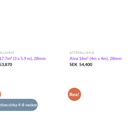
ALLSHUS
ATTEFALLSHUS
 17,7m² (3 x 5.9 m), 28mm
Alva 16m² (4m x 4m), 28mm
53,870
SEK
54,400
Rea!
tion cirka 4-8 veckor