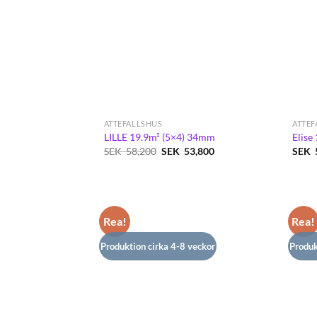
ATTEFALLSHUS
ATTEF
LILLE 19.9m² (5×4) 34mm
Elise
Det
Det
SEK
58,200
SEK
53,800
SEK
ursprungliga
nuvarande
priset
priset
var:
är:
SEK
SEK
58,200.
53,800.
Rea!
Rea!
Produktion cirka 4-8 veckor
Produk