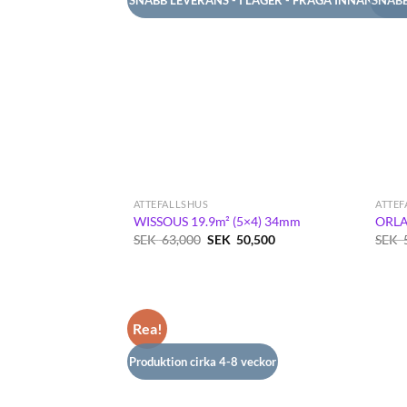
ATTEFALLSHUS
ATTEF
WISSOUS 19.9m² (5×4) 34mm
ORLA
Det
Det
SEK
63,000
SEK
50,500
SEK
ursprungliga
nuvarande
priset
priset
var:
är:
SEK
SEK
63,000.
50,500.
Rea!
Produktion cirka 4-8 veckor