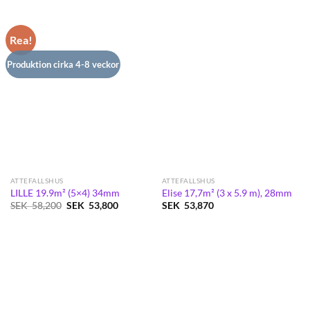
SEK
SEK
SEK
SEK
56,500.
52,200.
58,200.
53,700.
Rea!
Produktion cirka 4-8 veckor
ATTEFALLSHUS
ATTEFALLSHUS
LILLE 19.9m² (5×4) 34mm
Elise 17,7m² (3 x 5.9 m), 28mm
Det
Det
SEK
58,200
SEK
53,800
SEK
53,870
ursprungliga
nuvarande
priset
priset
var:
är:
SEK
SEK
58,200.
53,800.