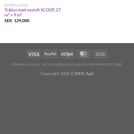
ATTEFALLSHUS
Trähus med sovloft SCOOT, 27
m² + 9 m²
SEK
129,000
FÖRSÄLJNINGS- OCH LEVERANSVILLKOR FÖR FAVORITTRÄD
Copyright 2026 ©
DIHC ApS