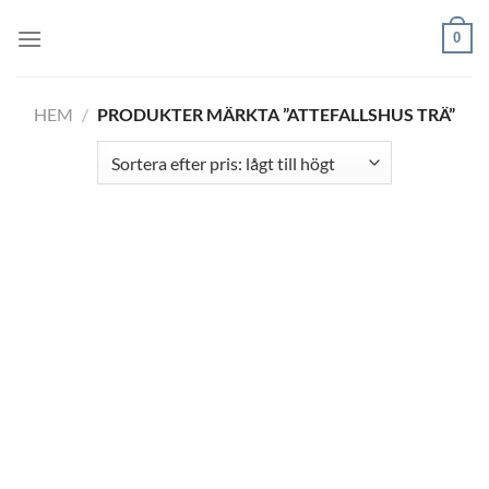
Skip
0
to
content
HEM
/
PRODUKTER MÄRKTA ”ATTEFALLSHUS TRÄ”