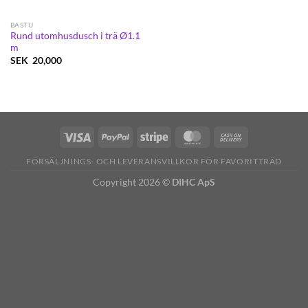
BASTU
Rund utomhusdusch i trä Ø1.1
m
SEK
20,000
FÖRSÄLJNINGS- OCH LEVERANSVILLKOR FÖR FAVORITTRÄD
Copyright 2026 ©
DIHC ApS