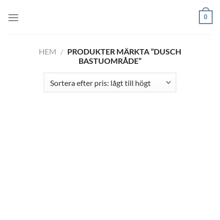
Skip
0
to
content
HEM
/
PRODUKTER MÄRKTA ”DUSCH
BASTUOMRÅDE”