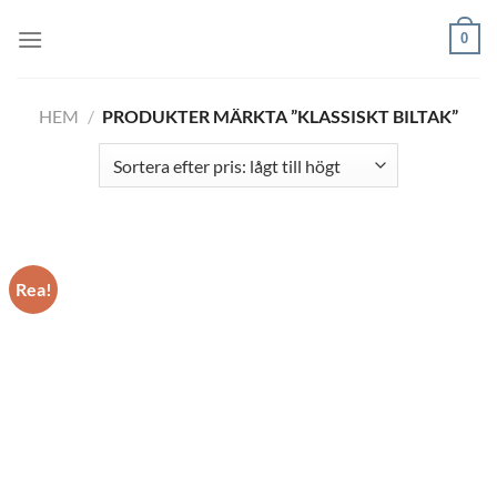
Skip
0
to
content
HEM
/
PRODUKTER MÄRKTA ”KLASSISKT BILTAK”
Rea!